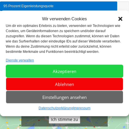
95 Prozent Eigenleistungsquote
Wir verwenden Cookies
Erfahrung aus Jahrzehnten
Um dir ein optimales Erlebnis zu bieten, verwenden wir Technologien wie
Cookies, um Geräteinformationen zu speichern und/oder darauf
zuzugreifen. Wenn du diesen Technologien zustimmst, können wir Daten
Millitzer ist ein bundesweit agierendes
wie das Surfverhalten oder eindeutige IDs auf dieser Website verarbeiten.
Unternehmen
Wenn du deine Zustimmung nicht erteilst oder zurückziehst, können
bestimmte Merkmale und Funktionen beeinträchtigt werden.
Dienste verwalten
Akzeptieren
Ablehnen
Einstellungen ansehen
Klicke auf "Ich stimme zu", um Google maps
Datenschutzerklärung
Impressum
zu aktivieren
Ich stimme zu