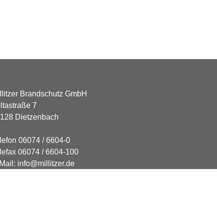
llitzer Brandschutz GmbH
ltastraße 7
128 Dietzenbach
lefon 06074 / 6604-0
lefax 06074 / 6604-100
Mail: info@millitzer.de