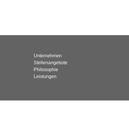
Unternehmen
Stellenangebote
Philosophie
Leistungen
© 2024 Millitzer Brandschutz GmbH | Made by Smart Media Mar