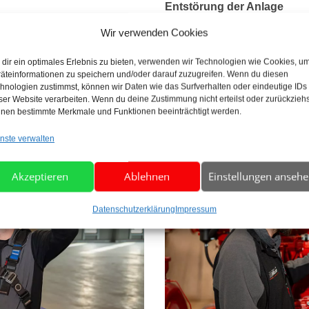
Entstörung der Anlage
Wir verwenden Cookies
ie im Notfall auf schnelle
Unsere Notdienst-Monteure so
unden-Notdienst zur Verfügung
Anlage und leiten alle notw
dir ein optimales Erlebnis zu bieten, verwenden wir Technologien wie Cookies, u
m die Uhr.
schnellstmöglich wieder von
äteinformationen zu speichern und/oder darauf zuzugreifen. Wenn du diesen
hnologien zustimmst, können wir Daten wie das Surfverhalten oder eindeutige IDs
profitieren.
ser Website verarbeiten. Wenn du deine Zustimmung nicht erteilst oder zurückziehs
nen bestimmte Merkmale und Funktionen beeinträchtigt werden.
nste verwalten
Akzeptieren
Ablehnen
Einstellungen anseh
Datenschutzerklärung
Impressum